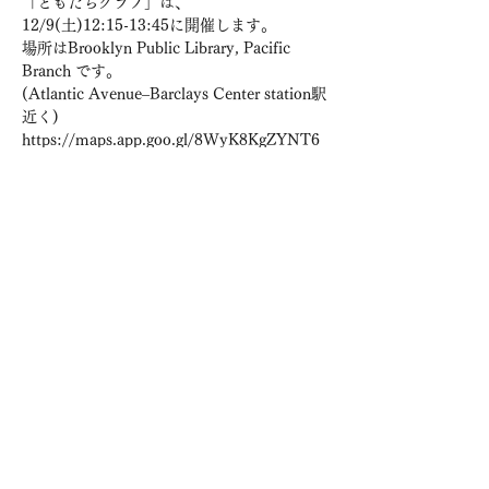
「ともだちクラブ」は、
12/9(土)12:15-13:45に開催します。
場所はBrooklyn Public Library, Pacific 
Branch です。
(Atlantic Avenue–Barclays Center station駅
近く) 
https://maps.app.goo.gl/8WyK8KgZYNT6
XnGz8?g_st=ic
五感を使った遊びとして、
ミニフットペイントなどを予定しています。
汚れてもいい服装でご参加ください。
続きを読む >>
このイベントをシェア